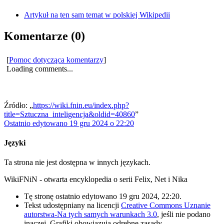
Artykuł na ten sam temat w polskiej Wikipedii
Komentarze (0)
[
Pomoc dotycząca komentarzy
]
Loading comments...
Źródło: „
https://wiki.fnin.eu/index.php?
title=Sztuczna_inteligencja&oldid=40860
”
Ostatnio edytowano 19 gru 2024 o 22:20
Języki
Ta strona nie jest dostępna w innych językach.
WikiFNiN - otwarta encyklopedia o serii Felix, Net i Nika
Tę stronę ostatnio edytowano 19 gru 2024, 22:20.
Tekst udostępniany na licencji
Creative Commons Uznanie
autorstwa-Na tych samych warunkach 3.0
, jeśli nie podano
inaczej. Grafiki obowiązują odrębne zasady.