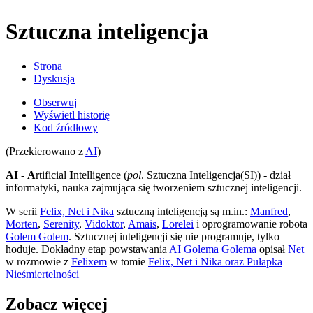
Sztuczna inteligencja
Strona
Dyskusja
Obserwuj
Wyświetl historię
Kod źródłowy
(Przekierowano z
AI
)
AI
-
A
rtificial
I
ntelligence (
pol
. Sztuczna Inteligencja(SI)) - dział
informatyki, nauka zajmująca się tworzeniem sztucznej inteligencji.
W serii
Felix, Net i Nika
sztuczną inteligencją są m.in.:
Manfred
,
Morten
,
Serenity
,
Vidoktor
,
Amais
,
Lorelei
i oprogramowanie robota
Golem Golem
. Sztucznej inteligencji się nie programuje, tylko
hoduje. Dokładny etap powstawania
AI
Golema Golema
opisał
Net
w rozmowie z
Felixem
w tomie
Felix, Net i Nika oraz Pułapka
Nieśmiertelności
Zobacz więcej