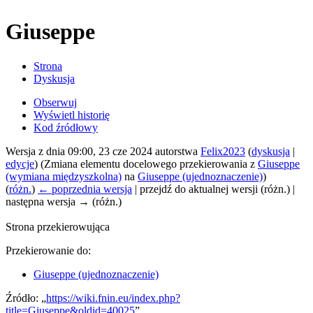
Giuseppe
Strona
Dyskusja
Obserwuj
Wyświetl historię
Kod źródłowy
Wersja z dnia 09:00, 23 cze 2024 autorstwa
Felix2023
(
dyskusja
|
edycje
)
(Zmiana elementu docelowego przekierowania z
Giuseppe
(wymiana międzyszkolna)
na
Giuseppe (ujednoznaczenie)
)
(
różn.
)
← poprzednia wersja
| przejdź do aktualnej wersji (różn.) |
następna wersja → (różn.)
Strona przekierowująca
Przekierowanie do:
Giuseppe (ujednoznaczenie)
Źródło: „
https://wiki.fnin.eu/index.php?
title=Giuseppe&oldid=40025
”