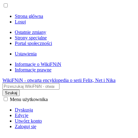
Strona główna
Losuj
Ostatnie zmiany
Strony specjalne
Portal społeczności
Ustawienia
Informacje o WikiFNiN
Informacje prawne
WikiFNiN - otwarta encyklopedia o serii Felix, Net i Nika
Szukaj
Menu użytkownika
Dyskusja
Edycje
Utwórz konto
Zaloguj się