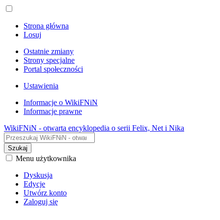
Strona główna
Losuj
Ostatnie zmiany
Strony specjalne
Portal społeczności
Ustawienia
Informacje o WikiFNiN
Informacje prawne
WikiFNiN - otwarta encyklopedia o serii Felix, Net i Nika
Szukaj
Menu użytkownika
Dyskusja
Edycje
Utwórz konto
Zaloguj się