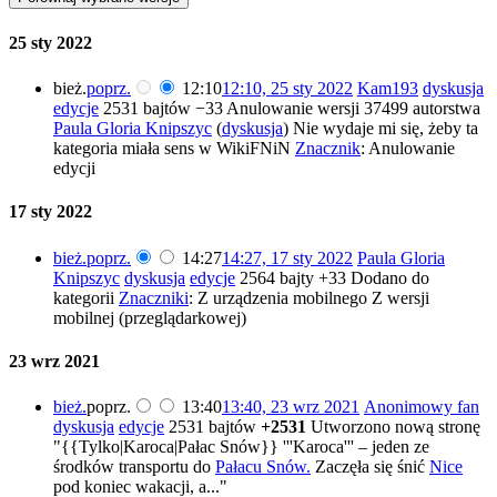
25 sty 2022
bież.
poprz.
12:10
12:10, 25 sty 2022
Kam193
dyskusja
edycje
2531 bajtów
−33
Anulowanie wersji 37499 autorstwa
Paula Gloria Knipszyc
(
dyskusja
) Nie wydaje mi się, żeby ta
kategoria miała sens w WikiFNiN
Znacznik
:
Anulowanie
edycji
17 sty 2022
bież.
poprz.
14:27
14:27, 17 sty 2022
Paula Gloria
Knipszyc
dyskusja
edycje
2564 bajty
+33
Dodano do
kategorii
Znaczniki
:
Z urządzenia mobilnego
Z wersji
mobilnej (przeglądarkowej)
23 wrz 2021
bież.
poprz.
13:40
13:40, 23 wrz 2021
Anonimowy fan
dyskusja
edycje
2531 bajtów
+2531
Utworzono nową stronę
"{{Tylko|Karoca|Pałac Snów}} '''Karoca''' – jeden ze
środków transportu do
Pałacu Snów.
Zaczęła się śnić
Nice
pod koniec wakacji, a..."