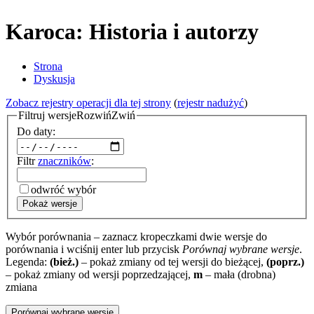
Karoca: Historia i autorzy
Strona
Dyskusja
Zobacz rejestry operacji dla tej strony
(
rejestr nadużyć
)
Filtruj wersje
Rozwiń
Zwiń
Do daty:
Filtr
znaczników
:
odwróć wybór
Pokaż wersje
Wybór porównania – zaznacz kropeczkami dwie wersje do
porównania i wciśnij enter lub przycisk
Porównaj wybrane wersje
.
Legenda:
(bież.)
– pokaż zmiany od tej wersji do bieżącej,
(poprz.)
– pokaż zmiany od wersji poprzedzającej,
m
– mała (drobna)
zmiana