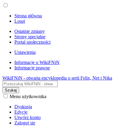
Strona główna
Losuj
Ostatnie zmiany
Strony specjalne
Portal społeczności
Ustawienia
Informacje o WikiFNiN
Informacje prawne
WikiFNiN - otwarta encyklopedia o serii Felix, Net i Nika
Szukaj
Menu użytkownika
Dyskusja
Edycje
Utwórz konto
Zaloguj się