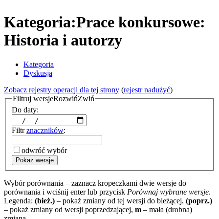
Kategoria:Prace konkursowe:
Historia i autorzy
Kategoria
Dyskusja
Zobacz rejestry operacji dla tej strony
(
rejestr nadużyć
)
Filtruj wersje
Rozwiń
Zwiń
Do daty:
Filtr
znaczników
:
odwróć wybór
Pokaż wersje
Wybór porównania – zaznacz kropeczkami dwie wersje do
porównania i wciśnij enter lub przycisk
Porównaj wybrane wersje
.
Legenda:
(bież.)
– pokaż zmiany od tej wersji do bieżącej,
(poprz.)
– pokaż zmiany od wersji poprzedzającej,
m
– mała (drobna)
zmiana