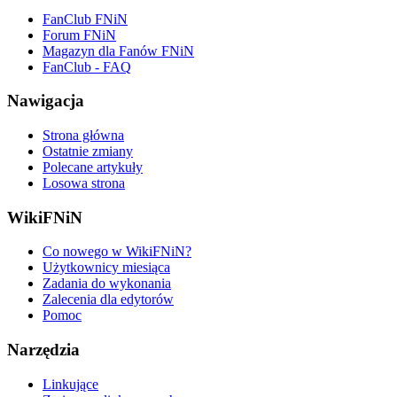
FanClub FNiN
Forum FNiN
Magazyn dla Fanów FNiN
FanClub - FAQ
Nawigacja
Strona główna
Ostatnie zmiany
Polecane artykuły
Losowa strona
WikiFNiN
Co nowego w WikiFNiN?
Użytkownicy miesiąca
Zadania do wykonania
Zalecenia dla edytorów
Pomoc
Narzędzia
Linkujące