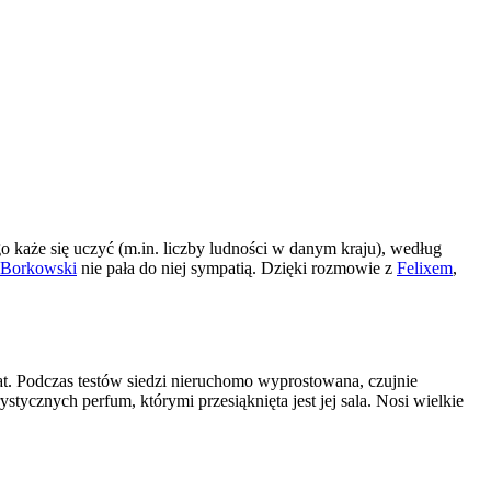
go każe się uczyć (m.in. liczby ludności w danym kraju), według
 Borkowski
nie pała do niej sympatią. Dzięki rozmowie z
Felixem
,
lat. Podczas testów siedzi nieruchomo wyprostowana, czujnie
ycznych perfum, którymi przesiąknięta jest jej sala. Nosi wielkie