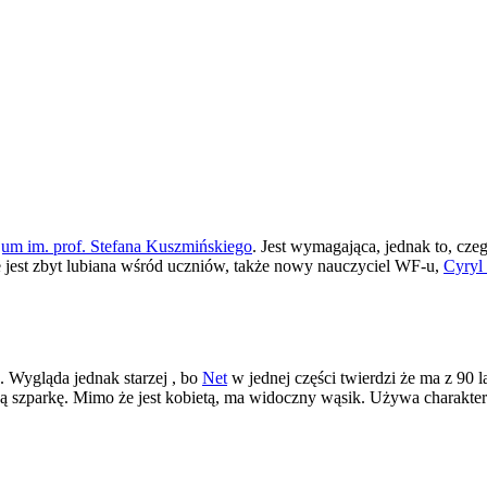
um im. prof. Stefana Kuszmińskiego
. Jest wymagająca, jednak to, cze
 jest zbyt lubiana wśród uczniów, także nowy nauczyciel WF-u,
Cyryl
. Wygląda jednak starzej , bo
Net
w jednej części twierdzi że ma z 90 
szparkę. Mimo że jest kobietą, ma widoczny wąsik. Używa charakteryst