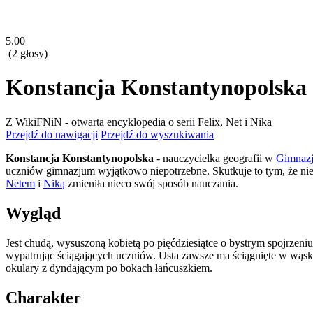
5.00
(2 głosy)
Konstancja Konstantynopolska
Z WikiFNiN - otwarta encyklopedia o serii Felix, Net i Nika
Przejdź do nawigacji
Przejdź do wyszukiwania
Konstancja Konstantynopolska
- nauczycielka geografii w
Gimnazj
uczniów gimnazjum wyjątkowo niepotrzebne. Skutkuje to tym, że nie
Netem
i
Niką
zmieniła nieco swój sposób nauczania.
Wygląd
Jest chudą, wysuszoną kobietą po pięćdziesiątce o bystrym spojrzeniu
wypatrując ściągających uczniów. Usta zawsze ma ściągnięte w wąską 
okulary z dyndającym po bokach łańcuszkiem.
Charakter