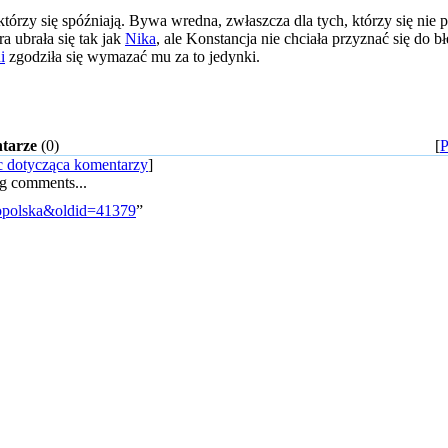
tórzy się spóźniają. Bywa wredna, zwłaszcza dla tych, którzy się nie p
óra ubrała się tak jak
Nika
, ale Konstancja nie chciała przyznać się do 
i
zgodziła się wymazać mu za to jedynki.
tarze
(0)
[
 dotycząca komentarzy
]
g comments...
ynopolska&oldid=41379
”