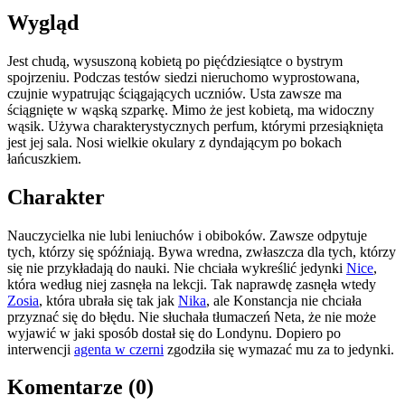
Wygląd
Jest chudą, wysuszoną kobietą po pięćdziesiątce o bystrym
spojrzeniu. Podczas testów siedzi nieruchomo wyprostowana,
czujnie wypatrując ściągających uczniów. Usta zawsze ma
ściągnięte w wąską szparkę. Mimo że jest kobietą, ma widoczny
wąsik. Używa charakterystycznych perfum, którymi przesiąknięta
jest jej sala. Nosi wielkie okulary z dyndającym po bokach
łańcuszkiem.
Charakter
Nauczycielka nie lubi leniuchów i obiboków. Zawsze odpytuje
tych, którzy się spóźniają. Bywa wredna, zwłaszcza dla tych, którzy
się nie przykładają do nauki. Nie chciała wykreślić jedynki
Nice
,
która według niej zasnęła na lekcji. Tak naprawdę zasnęła wtedy
Zosia
, która ubrała się tak jak
Nika
, ale Konstancja nie chciała
przyznać się do błędu. Nie słuchała tłumaczeń Neta, że nie może
wyjawić w jaki sposób dostał się do Londynu. Dopiero po
interwencji
agenta w czerni
zgodziła się wymazać mu za to jedynki.
Komentarze (0)