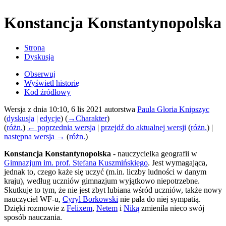
Konstancja Konstantynopolska
Strona
Dyskusja
Obserwuj
Wyświetl historię
Kod źródłowy
Wersja z dnia 10:10, 6 lis 2021 autorstwa
Paula Gloria Knipszyc
(
dyskusja
|
edycje
)
(
→
Charakter
)
(
różn.
)
← poprzednia wersja
|
przejdź do aktualnej wersji
(
różn.
) |
następna wersja →
(
różn.
)
Konstancja Konstantynopolska
- nauczycielka geografii w
Gimnazjum im. prof. Stefana Kuszmińskiego
. Jest wymagająca,
jednak to, czego każe się uczyć (m.in. liczby ludności w danym
kraju), według uczniów gimnazjum wyjątkowo niepotrzebne.
Skutkuje to tym, że nie jest zbyt lubiana wśród uczniów, także nowy
nauczyciel WF-u,
Cyryl Borkowski
nie pała do niej sympatią.
Dzięki rozmowie z
Felixem
,
Netem
i
Niką
zmieniła nieco swój
sposób nauczania.