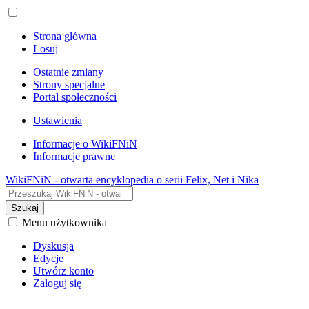
Strona główna
Losuj
Ostatnie zmiany
Strony specjalne
Portal społeczności
Ustawienia
Informacje o WikiFNiN
Informacje prawne
WikiFNiN - otwarta encyklopedia o serii Felix, Net i Nika
Szukaj
Menu użytkownika
Dyskusja
Edycje
Utwórz konto
Zaloguj się