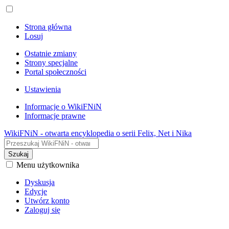
Strona główna
Losuj
Ostatnie zmiany
Strony specjalne
Portal społeczności
Ustawienia
Informacje o WikiFNiN
Informacje prawne
WikiFNiN - otwarta encyklopedia o serii Felix, Net i Nika
Szukaj
Menu użytkownika
Dyskusja
Edycje
Utwórz konto
Zaloguj się