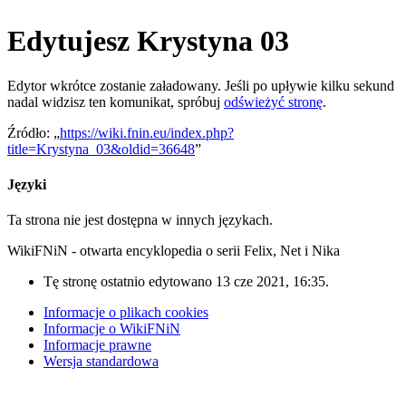
Edytujesz Krystyna 03
Edytor wkrótce zostanie załadowany. Jeśli po upływie kilku sekund
nadal widzisz ten komunikat, spróbuj
odświeżyć stronę
.
Źródło: „
https://wiki.fnin.eu/index.php?
title=Krystyna_03&oldid=36648
”
Języki
Ta strona nie jest dostępna w innych językach.
WikiFNiN - otwarta encyklopedia o serii Felix, Net i Nika
Tę stronę ostatnio edytowano 13 cze 2021, 16:35.
Informacje o plikach cookies
Informacje o WikiFNiN
Informacje prawne
Wersja standardowa