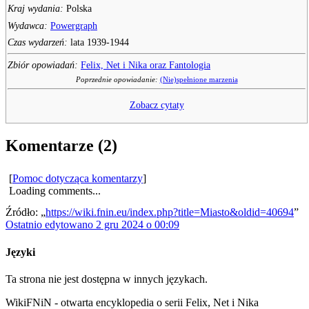
Kraj wydania:
Polska
Wydawca:
Powergraph
Czas wydarzeń:
lata 1939-1944
Zbiór opowiadań:
Felix, Net i Nika oraz Fantologia
Poprzednie opowiadanie:
(Nie)spełnione marzenia
Zobacz cytaty
Komentarze (2)
[
Pomoc dotycząca komentarzy
]
Loading comments...
Źródło: „
https://wiki.fnin.eu/index.php?title=Miasto&oldid=40694
”
Ostatnio edytowano 2 gru 2024 o 00:09
Języki
Ta strona nie jest dostępna w innych językach.
WikiFNiN - otwarta encyklopedia o serii Felix, Net i Nika