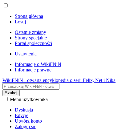
Strona główna
Losuj
Ostatnie zmiany
Strony specjalne
Portal społeczności
Ustawienia
Informacje o WikiFNiN
Informacje prawne
WikiFNiN - otwarta encyklopedia o serii Felix, Net i Nika
Szukaj
Menu użytkownika
Dyskusja
Edycje
Utwórz konto
Zaloguj się