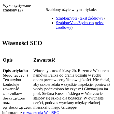
Wykorzystywane
Szablony użyte w tym artykule:
szablony (2)
Szablon:Vote
(
tekst źródłowy
)
Szablon:Vote/Styles.css
(
tekst
źródłowy
)
Własności SEO
Opis
Zawartość
Opis artykułu:
Wincenty - uczeń klasy 2b. Razem z Wiktorem
(
)
namówił Felixa do brania udziału w ruchu
description
Ten atrybut
oporu przeciw certyfikatowi jakości. Nie chciał,
kontroluje
aby szkoła zdała wszystkie inspekcje, ponieważ
zawartość
wtedy podniesiono by czynsz i Gimnazjum im.
znaczników
prof. Stefana Kuszmińskiego w Warszawie
stałoby się szkołą dla bogaczy. W dwunastej
description
oraz
części, podczas wymiany międzyszkolnej
.
mieszkał u niego Giuseppe.
og:description
Informacje z
rozszerzenia WikiSEO