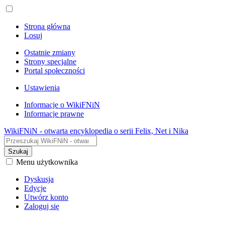
Strona główna
Losuj
Ostatnie zmiany
Strony specjalne
Portal społeczności
Ustawienia
Informacje o WikiFNiN
Informacje prawne
WikiFNiN - otwarta encyklopedia o serii Felix, Net i Nika
Szukaj
Menu użytkownika
Dyskusja
Edycje
Utwórz konto
Zaloguj się