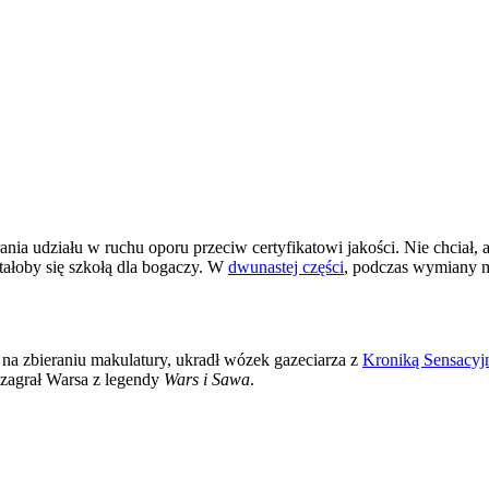
ania udziału w ruchu oporu przeciw certyfikatowi jakości. Nie chciał,
tałoby się szkołą dla bogaczy. W
dwunastej części
, podczas wymiany m
o na zbieraniu makulatury, ukradł wózek gazeciarza z
Kroniką Sensacyj
 zagrał Warsa z legendy
Wars i Sawa
.