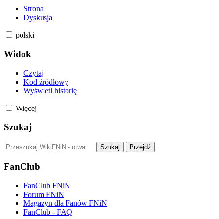
Strona
Dyskusja
polski
Widok
Czytaj
Kod źródłowy
Wyświetl historię
Więcej
Szukaj
FanClub
FanClub FNiN
Forum FNiN
Magazyn dla Fanów FNiN
FanClub - FAQ