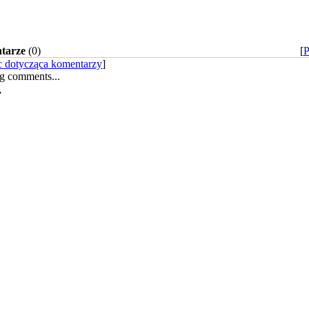
tarze
(0)
[
 dotycząca komentarzy
]
g comments...
”