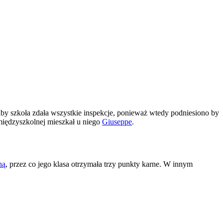
 aby szkoła zdała wszystkie inspekcje, ponieważ wtedy podniesiono by
iędzyszkolnej mieszkał u niego
Giuseppe
.
ną
, przez co jego klasa otrzymała trzy punkty karne. W innym