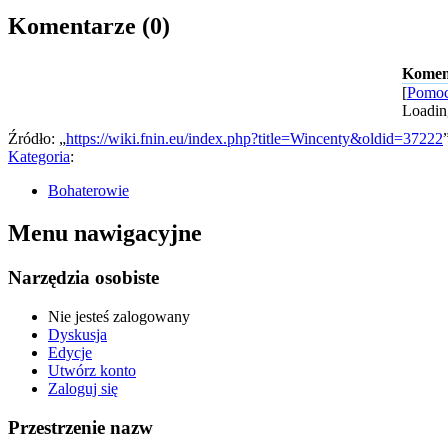
Komentarze (0)
Komen
[
Pomoc
Loadin
Źródło: „
https://wiki.fnin.eu/index.php?title=Wincenty&oldid=37222
Kategoria
:
Bohaterowie
Menu nawigacyjne
Narzędzia osobiste
Nie jesteś zalogowany
Dyskusja
Edycje
Utwórz konto
Zaloguj się
Przestrzenie nazw