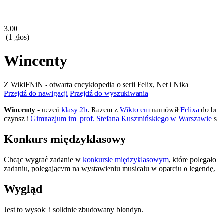
3.00
(1 głos)
Wincenty
Z WikiFNiN - otwarta encyklopedia o serii Felix, Net i Nika
Przejdź do nawigacji
Przejdź do wyszukiwania
Wincenty
- uczeń
klasy 2b
. Razem z
Wiktorem
namówił
Felixa
do br
czynsz i
Gimnazjum im. prof. Stefana Kuszmińskiego w Warszawie
s
Konkurs międzyklasowy
Chcąc wygrać zadanie w
konkursie międzyklasowym
, które polegał
zadaniu, polegającym na wystawieniu musicalu w oparciu o legendę,
Wygląd
Jest to wysoki i solidnie zbudowany blondyn.