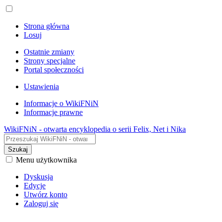
Strona główna
Losuj
Ostatnie zmiany
Strony specjalne
Portal społeczności
Ustawienia
Informacje o WikiFNiN
Informacje prawne
WikiFNiN - otwarta encyklopedia o serii Felix, Net i Nika
Szukaj
Menu użytkownika
Dyskusja
Edycje
Utwórz konto
Zaloguj się