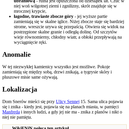
ubraniową
- ruina jest opuszczona od dziesiątek lat. Czuć w
niej woń wilgotnej ziemi i zgnilizny, skrót znajduje się w
mrocznej krypcie,
łagodne, trawiaste zbocze góry
- jej wyższe partie
zamieniają się w skalne iglice. Niżej zbocze staje się bardziej
strome, wreszcie urywa się przepaścią. Otwiera się widok na
postrzępione skalne granie i odległą dolinę. Od szczytów
wieje równomierny, chłodny wiatr, a obłoki przepływają na
wyciągnięcie ręki.
Anomalie
W tej niezwykłej kamienicy wszystko jest możliwe. Pokoje
zamieniają się między sobą, drzwi znikają, a tygrysie skóry i
pluszowe misie same ożywają.
Lokalizacja
Dom Snerów mieści się przy
Ulicy Sennej
15. Sama ulica pojawia
się i znika - kiedy jest, pojawia się na planach miasta, w pamięci
Manfreda
i innych ludzi, a gdy jej nie ma - znika z planów i nikt o
niej nie pamięta.
WikiFNiN poleca ten artykuł