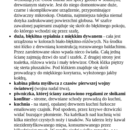
drewnianym statywie. Jest do niego domontowane duże,
czarne i skomplikowane urządzenie, przypominające
dziwaczny mikroskop. Ostatnia, najmniejsza tulejka niemal
dotyka zadrukowanej powierzchni globusa. W szafce
zawalonej papierami znajduje się skrót do błękitnego pokoju,
do którego wchodzi się przez szafę,
duża, błękitna sypialnia z miękkim dywanem
- cała jest
urządzona w kolorach biało-błękitno-różówych. Na środku
stoi łóżko z drewnianą konstrukcją rozsuwanego baldachimu.
Przez zaroletowane okno wpada nieco światła. Całą jedną
ścianę zajmują drzwi do szaf i szafek. Z drugiej strony jest
toaletka, różowa wieża i mały telewizor. Obok łóżka piętrzy
się sterta pluszaków. Pod łóżkiem znajduje się skrót
prowadzący do miękkiego korytarza, wyłożonego jakby
kołdrą,
kabina pilota myśliwca z czasów pierwszej wojny
światowej
(wojna nadal trwa),
piwniczka, której ściany zastawiono regałami ze słoikami
konfitur
- strome, drewniane schody prowadzą do kuchni,
kuchnia
- na starej, opalanej drewnem kuchni furkocze
emaliowany czajnik. Pod spodem, przez krzywe drzwiczki
widać buzujące płomienie. Na kafelkach nad kuchnią wisi
kilka niezbyt czystych noży i tasaków. Na talerzu leży kawał
niezidentyfikowanego mięsa, konsumowanego przez