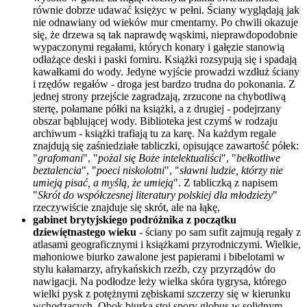
równie dobrze udawać księżyc w pełni. Ściany wyglądają jak
nie odnawiany od wieków mur cmentarny. Po chwili okazuje
się, że drzewa są tak naprawdę wąskimi, nieprawdopodobnie
wypaczonymi regałami, których konary i gałęzie stanowią
odłażące deski i paski forniru. Książki rozsypują się i spadają
kawałkami do wody. Jedyne wyjście prowadzi wzdłuż ściany
i rzędów regałów - droga jest bardzo trudna do pokonania. Z
jednej strony przejście zagradzają, zrzucone na chybotliwą
stertę, połamane półki na książki, a z drugiej - podejrzany
obszar bąblującej wody. Biblioteka jest czymś w rodzaju
archiwum - książki trafiają tu za karę. Na każdym regale
znajdują się zaśniedziałe tabliczki, opisujące zawartość półek:
"
grafomani
", "
pożal się Boże intelektualiści
", "
bełkotliwe
beztalencia
", "
poeci niskolotni
", "
sławni ludzie, którzy nie
umieją pisać, a myślą, że umieją
". Z tabliczką z napisem
"
Skrót do współczesnej literatury polskiej dla młodzieży
"
rzeczywiście znajduje się skrót, ale na łąkę,
gabinet brytyjskiego podróżnika z początku
dziewiętnastego wieku
- ściany po sam sufit zajmują regały z
atlasami geograficznymi i książkami przyrodniczymi. Wielkie,
mahoniowe biurko zawalone jest papierami i bibelotami w
stylu kałamarzy, afrykańskich rzeźb, czy przyrządów do
nawigacji. Na podłodze leży wielka skóra tygrysa, którego
wielki pysk z potężnymi zębiskami szczerzy się w kierunku
wchodzących. Obok biurka stoi spory globus w solidnym,