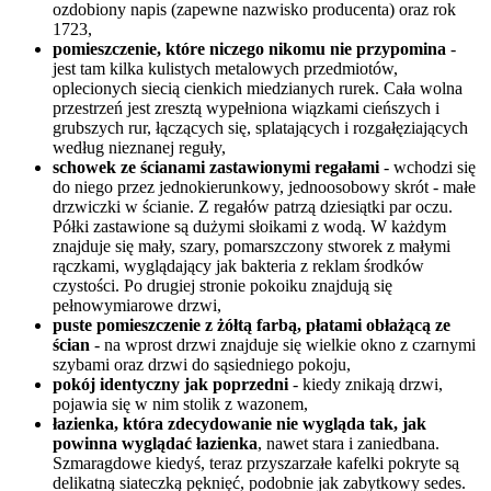
ozdobiony napis (zapewne nazwisko producenta) oraz rok
1723,
pomieszczenie, które niczego nikomu nie przypomina
-
jest tam kilka kulistych metalowych przedmiotów,
oplecionych siecią cienkich miedzianych rurek. Cała wolna
przestrzeń jest zresztą wypełniona wiązkami cieńszych i
grubszych rur, łączących się, splatających i rozgałęziających
według nieznanej reguły,
schowek ze ścianami zastawionymi regałami
- wchodzi się
do niego przez jednokierunkowy, jednoosobowy skrót - małe
drzwiczki w ścianie. Z regałów patrzą dziesiątki par oczu.
Półki zastawione są dużymi słoikami z wodą. W każdym
znajduje się mały, szary, pomarszczony stworek z małymi
rączkami, wyglądający jak bakteria z reklam środków
czystości. Po drugiej stronie pokoiku znajdują się
pełnowymiarowe drzwi,
puste pomieszczenie z żółtą farbą, płatami obłażącą ze
ścian
- na wprost drzwi znajduje się wielkie okno z czarnymi
szybami oraz drzwi do sąsiedniego pokoju,
pokój identyczny jak poprzedni
- kiedy znikają drzwi,
pojawia się w nim stolik z wazonem,
łazienka, która zdecydowanie nie wygląda tak, jak
powinna wyglądać łazienka
, nawet stara i zaniedbana.
Szmaragdowe kiedyś, teraz przyszarzałe kafelki pokryte są
delikatną siateczką pęknięć, podobnie jak zabytkowy sedes.