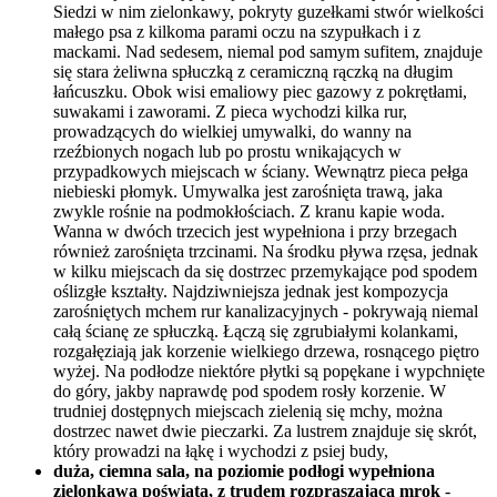
Siedzi w nim zielonkawy, pokryty guzełkami stwór wielkości
małego psa z kilkoma parami oczu na szypułkach i z
mackami. Nad sedesem, niemal pod samym sufitem, znajduje
się stara żeliwna spłuczką z ceramiczną rączką na długim
łańcuszku. Obok wisi emaliowy piec gazowy z pokrętłami,
suwakami i zaworami. Z pieca wychodzi kilka rur,
prowadzących do wielkiej umywalki, do wanny na
rzeźbionych nogach lub po prostu wnikających w
przypadkowych miejscach w ściany. Wewnątrz pieca pełga
niebieski płomyk. Umywalka jest zarośnięta trawą, jaka
zwykle rośnie na podmokłościach. Z kranu kapie woda.
Wanna w dwóch trzecich jest wypełniona i przy brzegach
również zarośnięta trzcinami. Na środku pływa rzęsa, jednak
w kilku miejscach da się dostrzec przemykające pod spodem
oślizgłe kształty. Najdziwniejsza jednak jest kompozycja
zarośniętych mchem rur kanalizacyjnych - pokrywają niemal
całą ścianę ze spłuczką. Łączą się zgrubiałymi kolankami,
rozgałęziają jak korzenie wielkiego drzewa, rosnącego piętro
wyżej. Na podłodze niektóre płytki są popękane i wypchnięte
do góry, jakby naprawdę pod spodem rosły korzenie. W
trudniej dostępnych miejscach zielenią się mchy, można
dostrzec nawet dwie pieczarki. Za lustrem znajduje się skrót,
który prowadzi na łąkę i wychodzi z psiej budy,
duża, ciemna sala, na poziomie podłogi wypełniona
zielonkawą poświatą, z trudem rozpraszającą mrok
-