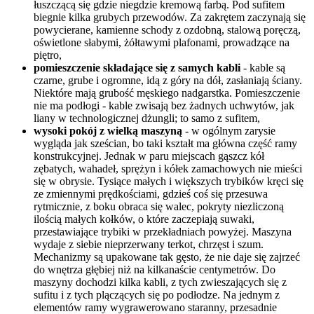
łuszczącą się gdzie niegdzie kremową farbą. Pod sufitem
biegnie kilka grubych przewodów. Za zakrętem zaczynają się
powycierane, kamienne schody z ozdobną, stalową poręczą,
oświetlone słabymi, żółtawymi plafonami, prowadzące na
piętro,
pomieszczenie składające się z samych kabli
- kable są
czarne, grube i ogromne, idą z góry na dół, zasłaniają ściany.
Niektóre mają grubość męskiego nadgarstka. Pomieszczenie
nie ma podłogi - kable zwisają bez żadnych uchwytów, jak
liany w technologicznej dżungli; to samo z sufitem,
wysoki pokój z wielką maszyną
- w ogólnym zarysie
wygląda jak sześcian, bo taki kształt ma główna część ramy
konstrukcyjnej. Jednak w paru miejscach gąszcz kół
zębatych, wahadeł, sprężyn i kółek zamachowych nie mieści
się w obrysie. Tysiące małych i większych trybików kręci się
ze zmiennymi prędkościami, gdzieś coś się przesuwa
rytmicznie, z boku obraca się walec, pokryty niezliczoną
ilością małych kołków, o które zaczepiają suwaki,
przestawiające trybiki w przekładniach powyżej. Maszyna
wydaje z siebie nieprzerwany terkot, chrzęst i szum.
Mechanizmy są upakowane tak gęsto, że nie daje się zajrzeć
do wnętrza głębiej niż na kilkanaście centymetrów. Do
maszyny dochodzi kilka kabli, z tych zwieszających się z
sufitu i z tych plączących się po podłodze. Na jednym z
elementów ramy wygrawerowano staranny, przesadnie