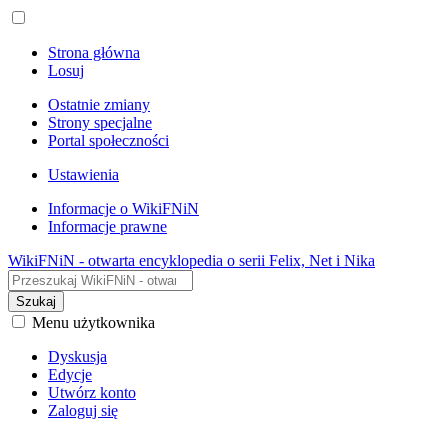
Strona główna
Losuj
Ostatnie zmiany
Strony specjalne
Portal społeczności
Ustawienia
Informacje o WikiFNiN
Informacje prawne
WikiFNiN - otwarta encyklopedia o serii Felix, Net i Nika
Szukaj
Menu użytkownika
Dyskusja
Edycje
Utwórz konto
Zaloguj się