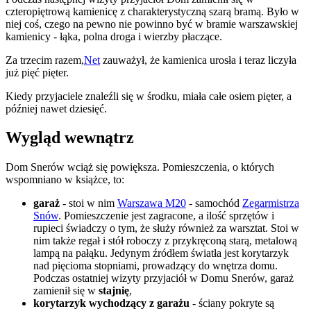
czteropiętrową kamienicę z charakterystyczną szarą bramą. Było w
niej coś, czego na pewno nie powinno być w bramie warszawskiej
kamienicy - łąka, polna droga i wierzby płaczące.
Za trzecim razem,
Net
zauważył, że kamienica urosła i teraz liczyła
już pięć pięter.
Kiedy przyjaciele znaleźli się w środku, miała całe osiem pięter, a
później nawet dziesięć.
Wygląd wewnątrz
Dom Snerów wciąż się powiększa. Pomieszczenia, o których
wspomniano w książce, to:
garaż
- stoi w nim
Warszawa M20
- samochód
Zegarmistrza
Snów
. Pomieszczenie jest zagracone, a ilość sprzętów i
rupieci świadczy o tym, że służy również za warsztat. Stoi w
nim także regał i stół roboczy z przykręconą starą, metalową
lampą na pałąku. Jedynym źródłem światła jest korytarzyk
nad pięcioma stopniami, prowadzący do wnętrza domu.
Podczas ostatniej wizyty przyjaciół w Domu Snerów, garaż
zamienił się w
stajnię
,
korytarzyk wychodzący z garażu
- ściany pokryte są