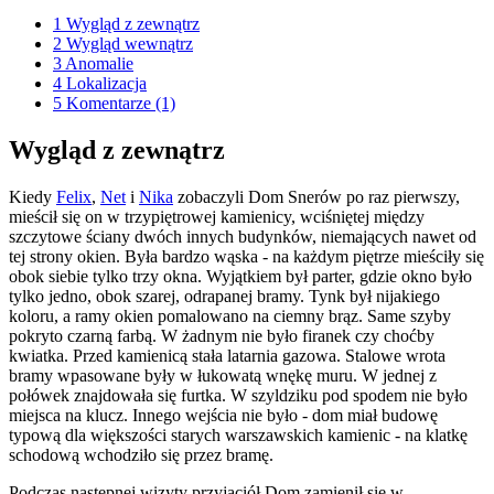
1
Wygląd z zewnątrz
2
Wygląd wewnątrz
3
Anomalie
4
Lokalizacja
5
Komentarze (1)
Wygląd z zewnątrz
Kiedy
Felix
,
Net
i
Nika
zobaczyli Dom Snerów po raz pierwszy,
mieścił się on w trzypiętrowej kamienicy, wciśniętej między
szczytowe ściany dwóch innych budynków, niemających nawet od
tej strony okien. Była bardzo wąska - na każdym piętrze mieściły się
obok siebie tylko trzy okna. Wyjątkiem był parter, gdzie okno było
tylko jedno, obok szarej, odrapanej bramy. Tynk był nijakiego
koloru, a ramy okien pomalowano na ciemny brąz. Same szyby
pokryto czarną farbą. W żadnym nie było firanek czy choćby
kwiatka. Przed kamienicą stała latarnia gazowa. Stalowe wrota
bramy wpasowane były w łukowatą wnękę muru. W jednej z
połówek znajdowała się furtka. W szyldziku pod spodem nie było
miejsca na klucz. Innego wejścia nie było - dom miał budowę
typową dla większości starych warszawskich kamienic - na klatkę
schodową wchodziło się przez bramę.
Podczas następnej wizyty przyjaciół Dom zamienił się w