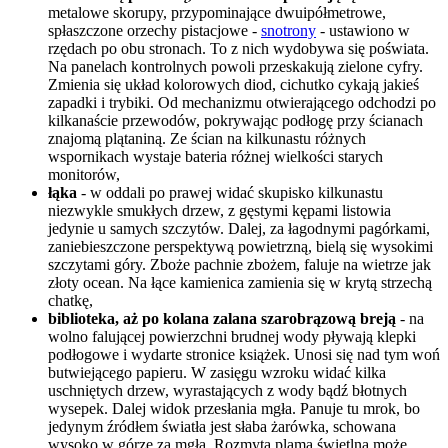
metalowe skorupy, przypominające dwuipółmetrowe,
spłaszczone orzechy pistacjowe -
snotrony
- ustawiono w
rzędach po obu stronach. To z nich wydobywa się poświata.
Na panelach kontrolnych powoli przeskakują zielone cyfry.
Zmienia się układ kolorowych diod, cichutko cykają jakieś
zapadki i trybiki. Od mechanizmu otwierającego odchodzi po
kilkanaście przewodów, pokrywając podłogę przy ścianach
znajomą plątaniną. Ze ścian na kilkunastu różnych
wspornikach wystaje bateria różnej wielkości starych
monitorów,
łąka
- w oddali po prawej widać skupisko kilkunastu
niezwykle smukłych drzew, z gęstymi kępami listowia
jedynie u samych szczytów. Dalej, za łagodnymi pagórkami,
zaniebieszczone perspektywą powietrzną, bielą się wysokimi
szczytami góry. Zboże pachnie zbożem, faluje na wietrze jak
złoty ocean. Na łące kamienica zamienia się w krytą strzechą
chatkę,
biblioteka, aż po kolana zalana szarobrązową breją
- na
wolno falującej powierzchni brudnej wody pływają klepki
podłogowe i wydarte stronice książek. Unosi się nad tym woń
butwiejącego papieru. W zasięgu wzroku widać kilka
uschniętych drzew, wyrastających z wody bądź błotnych
wysepek. Dalej widok przesłania mgła. Panuje tu mrok, bo
jedynym źródłem światła jest słaba żarówka, schowana
wysoko w górze za mgłą. Rozmyta plama świetlna może