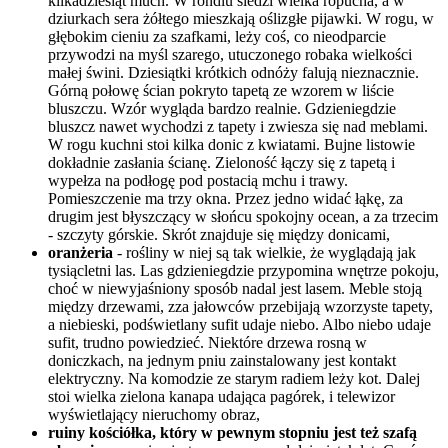
kilkadziesiąt much. W rondlu siedzi wielka ropucha, a w
dziurkach sera żółtego mieszkają oślizgłe pijawki. W rogu, w
głębokim cieniu za szafkami, leży coś, co nieodparcie
przywodzi na myśl szarego, utuczonego robaka wielkości
małej świni. Dziesiątki krótkich odnóży falują nieznacznie.
Górną połowę ścian pokryto tapetą ze wzorem w liście
bluszczu. Wzór wygląda bardzo realnie. Gdzieniegdzie
bluszcz nawet wychodzi z tapety i zwiesza się nad meblami.
W rogu kuchni stoi kilka donic z kwiatami. Bujne listowie
dokładnie zasłania ścianę. Zieloność łączy się z tapetą i
wypełza na podłogę pod postacią mchu i trawy.
Pomieszczenie ma trzy okna. Przez jedno widać łąkę, za
drugim jest błyszczący w słońcu spokojny ocean, a za trzecim
- szczyty górskie. Skrót znajduje się między donicami,
oranżeria
- rośliny w niej są tak wielkie, że wyglądają jak
tysiącletni las. Las gdzieniegdzie przypomina wnętrze pokoju,
choć w niewyjaśniony sposób nadal jest lasem. Meble stoją
między drzewami, zza jałowców przebijają wzorzyste tapety,
a niebieski, podświetlany sufit udaje niebo. Albo niebo udaje
sufit, trudno powiedzieć. Niektóre drzewa rosną w
doniczkach, na jednym pniu zainstalowany jest kontakt
elektryczny. Na komodzie ze starym radiem leży kot. Dalej
stoi wielka zielona kanapa udająca pagórek, i telewizor
wyświetlający nieruchomy obraz,
ruiny kościółka, który w pewnym stopniu jest też szafą