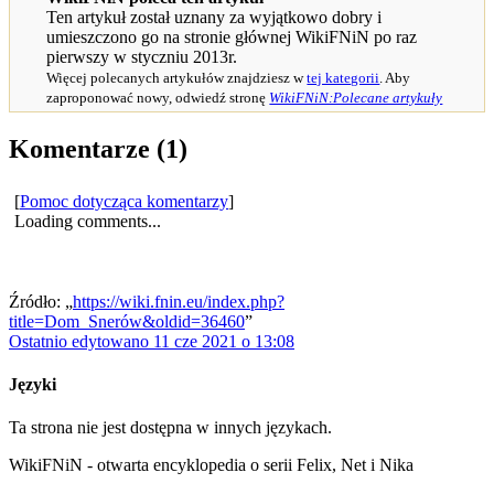
Ten artykuł został uznany za wyjątkowo dobry i
umieszczono go na stronie głównej WikiFNiN po raz
pierwszy w styczniu 2013r.
Więcej polecanych artykułów znajdziesz w
tej kategorii
. Aby
zaproponować nowy, odwiedź stronę
WikiFNiN:Polecane artykuły
Komentarze (1)
[
Pomoc dotycząca komentarzy
]
Loading comments...
Źródło: „
https://wiki.fnin.eu/index.php?
title=Dom_Snerów&oldid=36460
”
Ostatnio edytowano 11 cze 2021 o 13:08
Języki
Ta strona nie jest dostępna w innych językach.
WikiFNiN - otwarta encyklopedia o serii Felix, Net i Nika