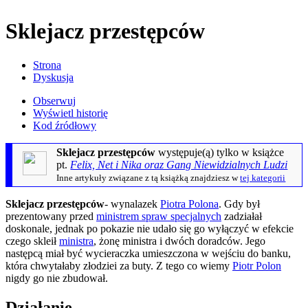
Sklejacz przestępców
Strona
Dyskusja
Obserwuj
Wyświetl historię
Kod źródłowy
Sklejacz przestępców
występuje(ą) tylko w książce
pt.
Felix, Net i Nika oraz Gang Niewidzialnych Ludzi
Inne artykuły związane z tą książką znajdziesz w
tej kategorii
Sklejacz przestępców
- wynalazek
Piotra Polona
. Gdy był
prezentowany przed
ministrem spraw specjalnych
zadziałał
doskonale, jednak po pokazie nie udało się go wyłączyć w efekcie
czego skleił
ministra
, żonę ministra i dwóch doradców. Jego
następcą miał być wycieraczka umieszczona w wejściu do banku,
która chwytałaby złodziei za buty. Z tego co wiemy
Piotr Polon
nigdy go nie zbudował.
Działanie