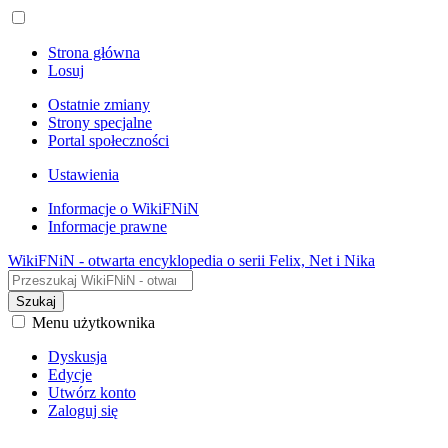
Strona główna
Losuj
Ostatnie zmiany
Strony specjalne
Portal społeczności
Ustawienia
Informacje o WikiFNiN
Informacje prawne
WikiFNiN - otwarta encyklopedia o serii Felix, Net i Nika
Szukaj
Menu użytkownika
Dyskusja
Edycje
Utwórz konto
Zaloguj się