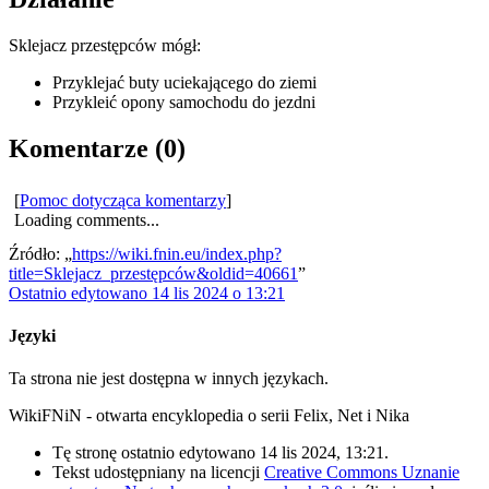
Sklejacz przestępców mógł:
Przyklejać buty uciekającego do ziemi
Przykleić opony samochodu do jezdni
Komentarze (0)
[
Pomoc dotycząca komentarzy
]
Loading comments...
Źródło: „
https://wiki.fnin.eu/index.php?
title=Sklejacz_przestępców&oldid=40661
”
Ostatnio edytowano 14 lis 2024 o 13:21
Języki
Ta strona nie jest dostępna w innych językach.
WikiFNiN - otwarta encyklopedia o serii Felix, Net i Nika
Tę stronę ostatnio edytowano 14 lis 2024, 13:21.
Tekst udostępniany na licencji
Creative Commons Uznanie