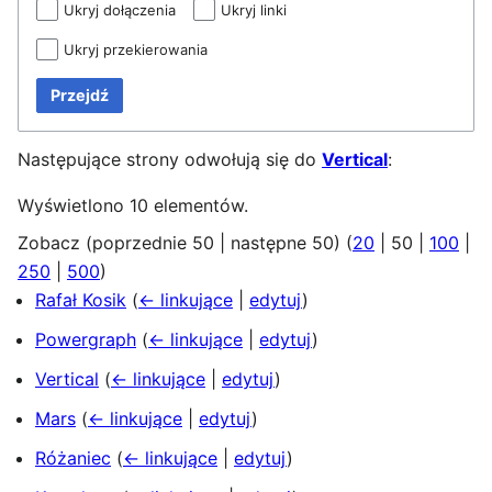
Ukryj dołączenia
Ukryj linki
Ukryj przekierowania
Przejdź
Następujące strony odwołują się do
Vertical
:
Wyświetlono 10 elementów.
Zobacz (
poprzednie 50
|
następne 50
) (
20
|
50
|
100
|
250
|
500
)
Rafał Kosik
(
← linkujące
|
edytuj
)
Powergraph
(
← linkujące
|
edytuj
)
Vertical
(
← linkujące
|
edytuj
)
Mars
(
← linkujące
|
edytuj
)
Różaniec
(
← linkujące
|
edytuj
)