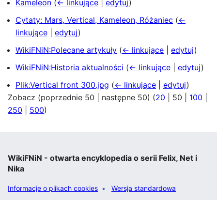
Kameleon
(
← linkujące
|
edytuj
)
Cytaty: Mars, Vertical, Kameleon, Różaniec
(
←
linkujące
|
edytuj
)
WikiFNiN:Polecane artykuły
(
← linkujące
|
edytuj
)
WikiFNiN:Historia aktualności
(
← linkujące
|
edytuj
)
Plik:Vertical front 300.jpg
(
← linkujące
|
edytuj
)
Zobacz (
poprzednie 50
|
następne 50
) (
20
|
50
|
100
|
250
|
500
)
WikiFNiN - otwarta encyklopedia o serii Felix, Net i
Nika
Informacje o plikach cookies
Wersja standardowa