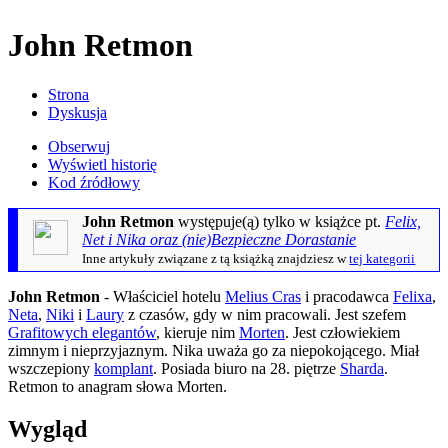
John Retmon
Strona
Dyskusja
Obserwuj
Wyświetl historię
Kod źródłowy
John Retmon
występuje(ą) tylko w książce pt.
Felix,
Net i Nika oraz (nie)Bezpieczne Dorastanie
Inne artykuły związane z tą książką znajdziesz w
tej kategorii
John Retmon
- Właściciel hotelu
Melius Cras
i pracodawca
Felixa
,
Neta
,
Niki
i
Laury
z czasów, gdy w nim pracowali. Jest szefem
Grafitowych elegantów
, kieruje nim
Morten
. Jest człowiekiem
zimnym i nieprzyjaznym. Nika uważa go za niepokojącego. Miał
wszczepiony
komplant
. Posiada biuro na 28. piętrze
Sharda
.
Retmon to anagram słowa Morten.
Wygląd