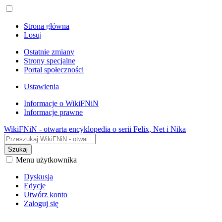
Strona główna
Losuj
Ostatnie zmiany
Strony specjalne
Portal społeczności
Ustawienia
Informacje o WikiFNiN
Informacje prawne
WikiFNiN - otwarta encyklopedia o serii Felix, Net i Nika
Szukaj
Menu użytkownika
Dyskusja
Edycje
Utwórz konto
Zaloguj się