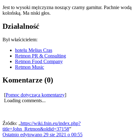
Jest to wysoki mężczyzna noszący czarny garnitur. Pachnie wodą
kolońską. Ma niski głos.
Działalność
Był właścicielem:
hotelu Melius Cras
Retmon PR & Consulting
Retmon Food Company
Retmon Music
Komentarze (0)
[
Pomoc dotycząca komentarzy
]
Loading comments...
Źródło: „
https://wiki.fnin.eu/index.php?
title=John_Retmon&oldid=37158
”
Ostatnio edytowano 29 sie 2021 o 00:55